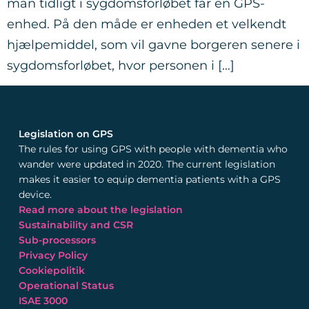
man tidligt i sygdomsforløbet får en GPS-
enhed. På den måde er enheden et velkendt
hjælpemiddel, som vil gavne borgeren senere i
sygdomsforløbet, hvor personen i […]
Legislation on GPS
The rules for using GPS with people with dementia who
wander were updated in 2020. The current legislation
makes it easier to equip dementia patients with a GPS
device.
Read more about the legislation
Sustainability and CSR
Sub-processors
Privacy Policy
Cookiepolitik
Operational Status
ISAE 3000