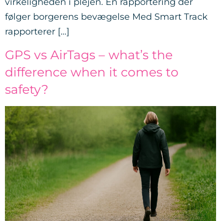
virkeligheden i plejen. En rapportering der
følger borgerens bevægelse Med Smart Track
rapporterer […]
GPS vs AirTags – what’s the
difference when it comes to
safety?