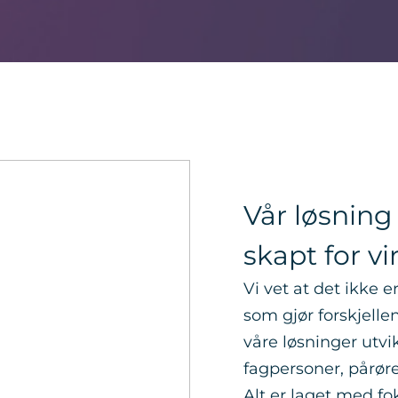
Vår løsning 
skapt for v
Vi vet at det ikke e
som gjør forskjelle
våre løsninger utvik
fagpersoner, pårø
Alt er laget med f