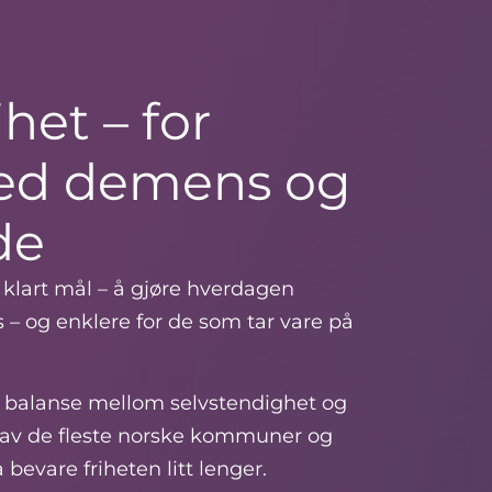
het – for
ed demens og
de
tt klart mål – å gjøre hverdagen
 og enklere for de som tar vare på
r balanse mellom selvstendighet og
g av de fleste norske kommuner og
evare friheten litt lenger.