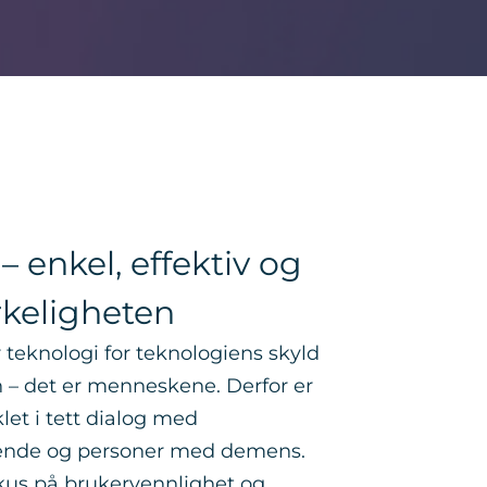
– enkel, effektiv og
irkeligheten
r teknologi for teknologiens skyld
n – det er menneskene. Derfor er
let i tett dialog med
rende og personer med demens.
okus på brukervennlighet og