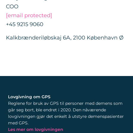
COO
[email protected]
+45 9215 9060
Kalkbrænderiløbskaj 6A, 2100 København Ø
Lovgivning om GPS
Reglene for bruk av GPS til personer med demens som
går seg bort, ble endret i 2020. Den nåværende
lovgivningen gjør det enkelt å utstyre demenspasienter
med GPS.
Les mer om lovgivningen