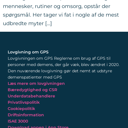
mennesker, rutiner og omsorg, opstår der
spørgsmål. Her tager vi fat i nogle af de mest
udbredte myter […]
Lovgivning om GPS
Lovgivningen om GPS Reglerne om brug af GPS til
personer med demens, der går væk, blev ændret i 2020.
Den nuværende lovgivning gør det nemt at udstyre
demenspatienter med GPS
Læs mere om lovgivningen
Bæredygtighed og CSR
Underdatabehandlere
Privatlivspolitik
Cookiepolitik
Driftsinformation
ISAE 3000
Download appen i App Store