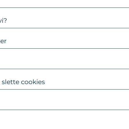
vi?
ter
 slette cookies