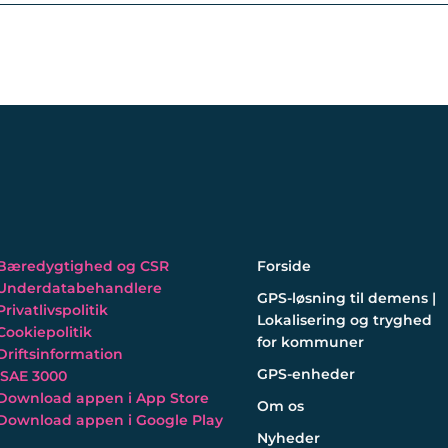
Bæredygtighed og CSR
Forside
Underdatabehandlere
GPS-løsning til demens |
Privatlivspolitik
Lokalisering og tryghed
Cookiepolitik
for kommuner
Driftsinformation
GPS-enheder
ISAE 3000
Download appen i App Store
Om os
Download appen i Google Play
Nyheder